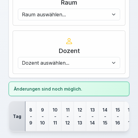
Raum
Dozent
Änderungen sind noch möglich.
Stundenplan-Tabelle
8
9
10
11
12
13
14
15
16
Tag
-
-
-
-
-
-
-
-
-
9
10
11
12
13
14
15
16
17