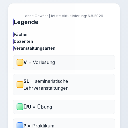
ohne Gewähr | letzte Aktualisierung: 6.8.2026
Legende
Fächer
Dozenten
Veranstaltungsarten
V
= Vorlesung
SL
= seminaristische
Lehrveranstaltungen
Ü/U
= Übung
P
= Praktikum